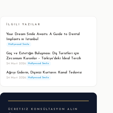
İLGILI YAZILAR
Your Dream Smile Awaits: A Guide to Dental
Implants in Istanbul
Hollywood Smile
Güç ve Estetiğin Buluşması: Diş Turistleri için
Zirconium Kuronlar – Türkiye'deki İdeal Tercih
24 Mart 2026
Hollywood Smile
Ağrıyı Giderin, Dişinizi Kurtarın: Kanal Tedavisi
24 Mart 2026
Hollywood Smile
ÜCRETSIZ KONSÜLTASYON ALIN