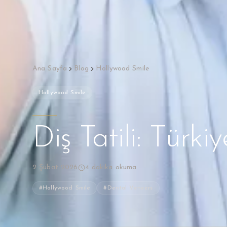
Ana Sayfa
Blog
Hollywood Smile
Hollywood Smile
Diş Tatili: Türkiy
2 Şubat 2026
4
dakika okuma
#
Hollywood Smile
#
Dental Veneers