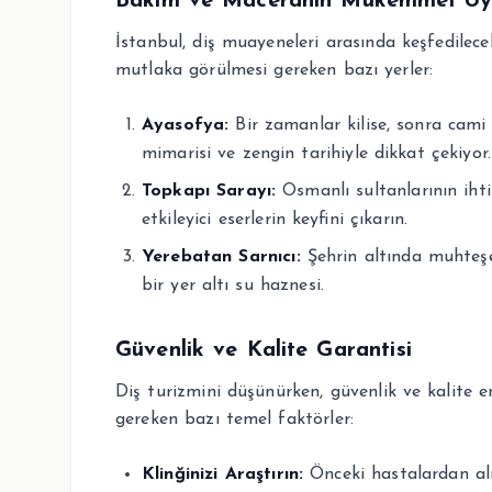
Bakım ve Maceranın Mükemmel U
İstanbul, diş muayeneleri arasında keşfedilecek
mutlaka görülmesi gereken bazı yerler:
Ayasofya:
Bir zamanlar kilise, sonra cami
mimarisi ve zengin tarihiyle dikkat çekiyor.
Topkapı Sarayı:
Osmanlı sultanlarının ihti
etkileyici eserlerin keyfini çıkarın.
Yerebatan Sarnıcı:
Şehrin altında muhteşe
bir yer altı su haznesi.
Güvenlik ve Kalite Garantisi
Diş turizmini düşünürken, güvenlik ve kalite e
gereken bazı temel faktörler:
Klinğinizi Araştırın:
Önceki hastalardan alı