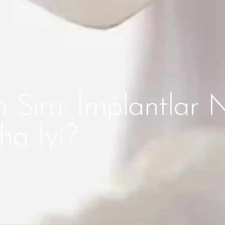
n Sırrı: İmplantlar
a İyi?