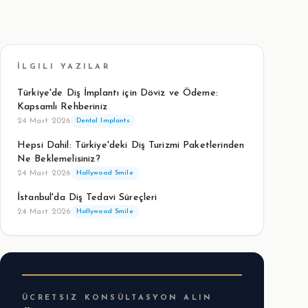
İLGILI YAZILAR
Türkiye'de Diş İmplantı için Döviz ve Ödeme:
Kapsamlı Rehberiniz
24 Mart 2026
Dental Implants
Hepsi Dahil: Türkiye'deki Diş Turizmi Paketlerinden
Ne Beklemelisiniz?
24 Mart 2026
Hollywood Smile
İstanbul'da Diş Tedavi Süreçleri
24 Mart 2026
Hollywood Smile
ÜCRETSIZ KONSÜLTASYON ALIN