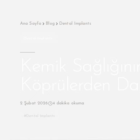
Ana Sayfa
Blog
Dental Implants
Dental Implants
Kemik Sağlığını
Köprülerden Dah
2 Şubat 2026
4
dakika okuma
#
Dental Implants