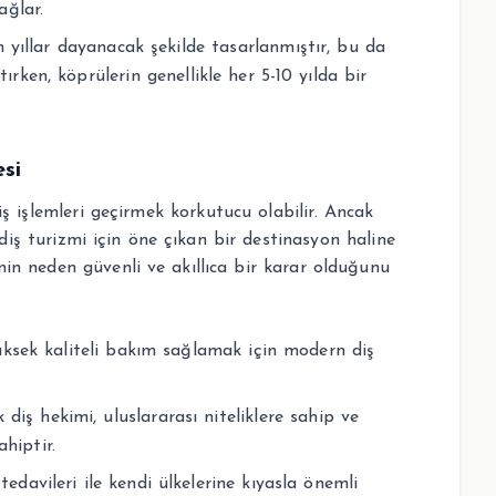
ağlar.
n yıllar dayanacak şekilde tasarlanmıştır, bu da
ırken, köprülerin genellikle her 5-10 yılda bir
si
iş işlemleri geçirmek korkutucu olabilir. Ancak
e diş turizmi için öne çıkan bir destinasyon haline
enin neden güvenli ve akıllıca bir karar olduğunu
 yüksek kaliteli bakım sağlamak için modern diş
k diş hekimi, uluslararası niteliklere sahip ve
hiptir.
 tedavileri ile kendi ülkelerine kıyasla önemli