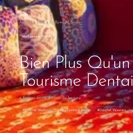
Accueil
Blog
Hollywood Smile
Hollywood Smile
Bien Plus Qu'un
Tourisme Dentai
4 février 2026
5
min de lecture
#
Dental Implants
#
Hollywood Smile
#
Dental Veneers