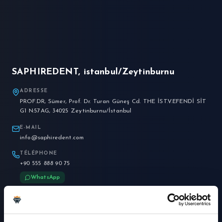
Planifiez Votre Visite
Médecins
À Propos de Nous
SAPHIREDENT, istanbul/Zeytinburnu
Contact
ADRESSE
PROF.DR, Sümer, Prof. Dr. Turan Güneş Cd. THE İST.V.EFENDİ SİT
Français
G1 N:57AG, 34025 Zeytinburnu/İstanbul
E-MAIL
info@saphiredent.com
TÉLÉPHONE
+90 555 888 90 75
WhatsApp