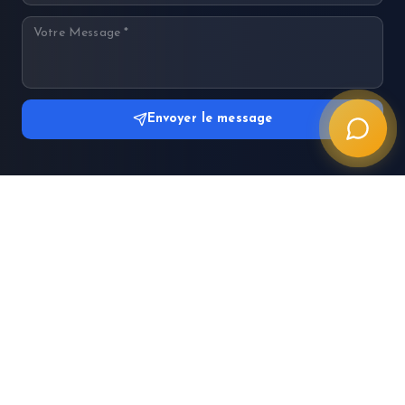
Envoyer le message
Soins dentaires premium à Istanbul. Nous
transformons votre sourire.
Whatsapp
☎
+90 555 888 90 75